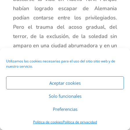
habían logrado escapar de Alemania
podían contarse entre los privilegiados.
Pero el trauma del acoso gradual, del
terror, de la exclusión, de la soledad sin
amparo en una ciudad abrumadora y en un
idioma que aún no conocían es probable
Utilizamos las cookies necesarias para el uso del sitio sitio web y de
que ya no los abandonara nunca. Un día de
nuestro servicio.
septiembre de 1941, Hertha Nathorff sale
de su casa y echa andar hasta que se hace
Aceptar cookies
de noche y llega a la orilla del Hudson.
Solo funcionales
Escribe en el diario: «El agua me llamaba,
Preferencias
me atraía… Así que me quité los zapatos, el
abrigo y el sombrero, y lo dejé todo en un
Política de cookies
Política de privacidad
banco, al lado del bolso». La traducción de