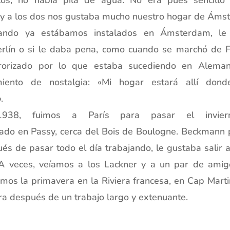
y a los dos nos gustaba mucho nuestro hogar de Áms
uando ya estábamos instalados en Ámsterdam, le
erlín o si le daba pena, como cuando se marchó de F
rorizado por lo que estaba sucediendo en Aleman
miento de nostalgia: «Mi hogar estará allí don
.
938, fuimos a París para pasar el inviern
do en Passy, cerca del Bois de Boulogne. Beckmann p
ués de pasar todo el día trabajando, le gustaba salir 
 A veces, veíamos a los Lackner y a un par de ami
os la primavera en la Riviera francesa, en Cap Martin
a después de un trabajo largo y extenuante.