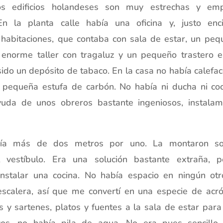
os edificios holandeses son muy estrechas y e
n la planta calle había una oficina y, justo enc
abitaciones, que contaba con sala de estar, un peq
 enorme taller con tragaluz y un pequeño trastero e
do un depósito de tabaco. En la casa no había calefac
 pequeña estufa de carbón. No había ni ducha ni co
yuda de unos obreros bastante ingeniosos, instal
ría más de dos metros por uno. La montaron so
vestíbulo. Era una solución bastante extraña, p
stalar una cocina. No había espacio en ningún otro
scalera, así que me convertí en una especie de acró
s y sartenes, platos y fuentes a la sala de estar par
cos, no había pila de agua. No era pues sencillo 