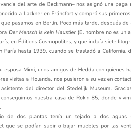
levancia del arte de Beckmann– nos asignó una paga
onocido a Lackner en Fráncfort y compró sus primero
 que pasamos en Berlín. Poco más tarde, después de 
obra
Der Mensch is kein Haustier
(El hombre no es un a
rís, en Éditions Cosmopolites, y que incluía siete litog
en París hasta 1939, cuando se trasladó a California,
y su esposa Mimi, unos amigos de Hedda con quienes h
res visitas a Holanda, nos pusieron a su vez en contac
asistente del director del Stedelijk Museum. Gracia
, conseguimos nuestra casa de Rokin 85, donde vivim
.
cio de dos plantas tenía un tejado a dos aguas
l que se podían subir o bajar muebles por las venta